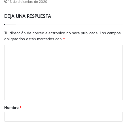
13 de diciembre de 2020
DEJA UNA RESPUESTA
Tu dirección de correo electrónico no será publicada.
Los campos
obligatorios están marcados con
*
C
o
m
e
n
t
a
Nombre
*
r
i
o