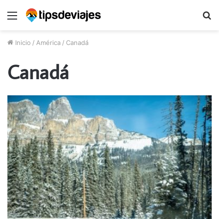
Menú
B
p
Inicio
/
América
/
Canadá
Canadá