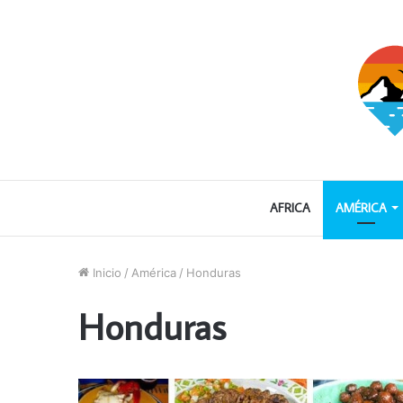
AFRICA
AMÉRICA
Inicio
/
América
/
Honduras
Honduras