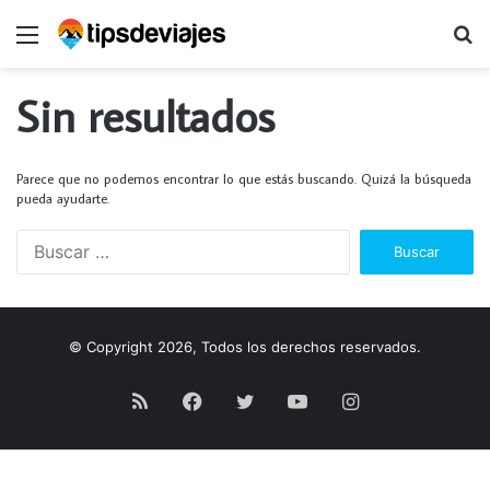
Menú
B
p
Sin resultados
Parece que no podemos encontrar lo que estás buscando. Quizá la búsqueda
pueda ayudarte.
Buscar:
© Copyright 2026, Todos los derechos reservados.
RSS
Facebook
Twitter
YouTube
Instagram