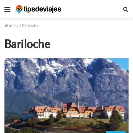
Menú
B
p
Inicio
/
Bariloche
Bariloche