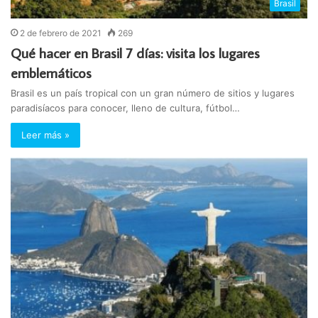
Brasil
2 de febrero de 2021
269
Qué hacer en Brasil 7 días: visita los lugares
emblemáticos
Brasil es un país tropical con un gran número de sitios y lugares
paradisíacos para conocer, lleno de cultura, fútbol…
Leer más »