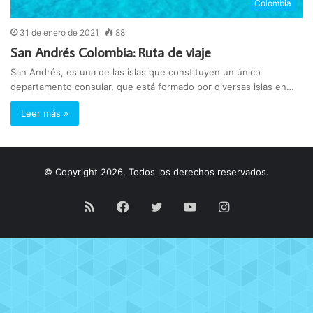
Colombia
31 de enero de 2021
88
San Andrés Colombia: Ruta de viaje
San Andrés, es una de las islas que constituyen un único
departamento consular, que está formado por diversas islas en…
Leer más »
© Copyright 2026, Todos los derechos reservados.
RSS
Facebook
Twitter
YouTube
Instagram