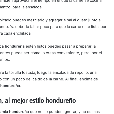
 También aprovecha el tiempo en el que la carne se cocina
lantro, para la ensalada.
icado puedes mezclarlo y agregarle sal al gusto junto al
do. Ya debería faltar poco para que la carne esté lista, por
ra cada enchilada.
ica hondureña
estén listos puedes pasar a preparar la
ientes puede ser cómo lo creas conveniente, pero, por el
remos.
 la tortilla tostada, luego la ensalada de repollo, una
o con un poco del caldo de la carne. Al final, encima de
 hondureña
.
, al mejor estilo hondureño
onomía hondureña
que no se pueden ignorar, y no es más