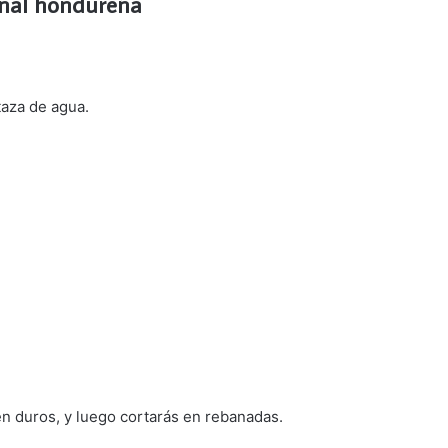
ional hondureña
taza de agua.
én duros, y luego cortarás en rebanadas.