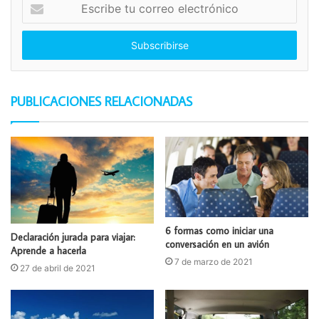
Escribe
tu
correo
electrónico
PUBLICACIONES RELACIONADAS
6 formas como iniciar una
Declaración jurada para viajar:
conversación en un avión
Aprende a hacerla
7 de marzo de 2021
27 de abril de 2021