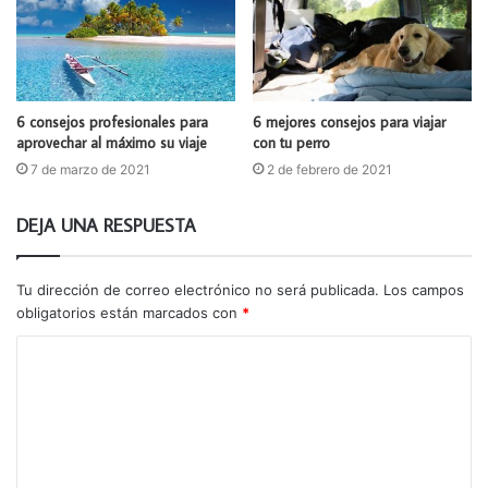
6 mejores consejos para viajar
6 consejos profesionales para
con tu perro
aprovechar al máximo su viaje
2 de febrero de 2021
7 de marzo de 2021
DEJA UNA RESPUESTA
Tu dirección de correo electrónico no será publicada.
Los campos
obligatorios están marcados con
*
C
o
m
e
n