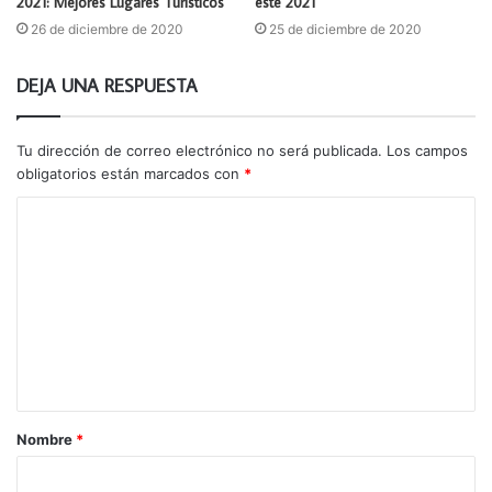
2021: Mejores Lugares Turísticos
este 2021
26 de diciembre de 2020
25 de diciembre de 2020
DEJA UNA RESPUESTA
Tu dirección de correo electrónico no será publicada.
Los campos
obligatorios están marcados con
*
C
o
m
e
n
t
a
Nombre
*
r
i