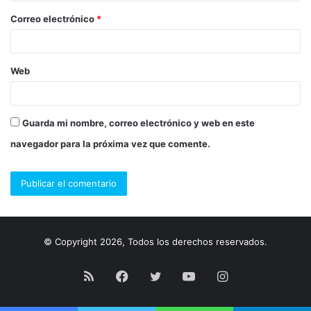
o
Correo electrónico
*
*
Web
Guarda mi nombre, correo electrónico y web en este
navegador para la próxima vez que comente.
© Copyright 2026, Todos los derechos reservados.
RSS
Facebook
Twitter
YouTube
Instagram