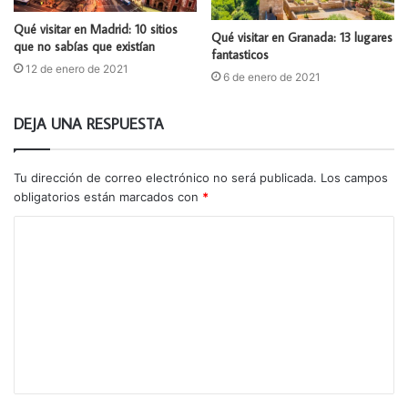
Qué visitar en Madrid: 10 sitios
Qué visitar en Granada: 13 lugares
que no sabías que existían
fantasticos
12 de enero de 2021
6 de enero de 2021
DEJA UNA RESPUESTA
Tu dirección de correo electrónico no será publicada.
Los campos
obligatorios están marcados con
*
C
o
m
e
n
t
a