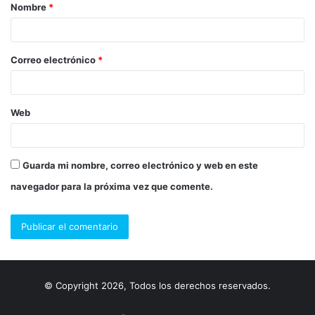
Nombre
*
r
i
o
Correo electrónico
*
*
Web
Guarda mi nombre, correo electrónico y web en este
navegador para la próxima vez que comente.
© Copyright 2026, Todos los derechos reservados.